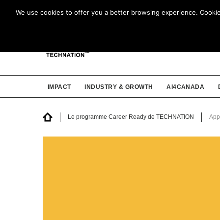
We use cookies to offer you a better browsing experience. Cookies 
IMPACT
INDUSTRY & GROWTH
AI4CANADA
Le programme Career Ready de TECHNATION
App