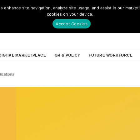
enhance site navigation, analyze site usage, and assist in our marketin
Our Story
Membership
Tools
cookies on your device.
Accept Cookies
DIGITAL MARKETPLACE
GR & POLICY
FUTURE WORKFORCE
lications