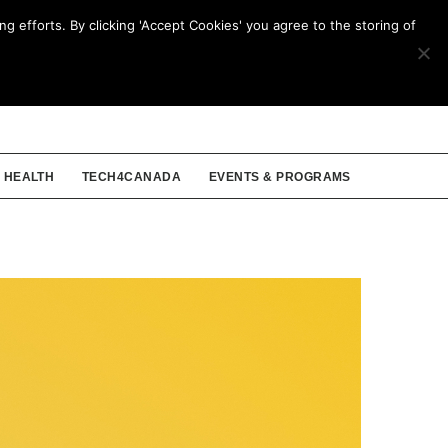
g efforts. By clicking 'Accept Cookies' you agree to the storing of
ENGLISH
HEALTH
TECH4CANADA
EVENTS & PROGRAMS